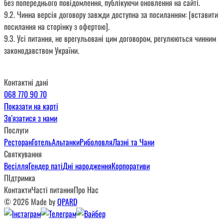
без попереднього повідомлення, публікуючи оновлення на сайті.
9.2. Чинна версія договору завжди доступна за посиланням: [вставити
посилання на сторінку з офертою].
9.3. Усі питання, не врегульовані цим договором, регулюються чинним
законодавством України.
Контактні дані
068 770 90 70
Показати на карті
Зв'язатися з нами
Послуги
Ресторан
Готель
Альтанки
Риболовля
Лазні та Чани
Святкування
Весілля
Гендер паті
Дні народження
Корпоративи
ПІдтримка
Контакти
Часті питання
Про Нас
© 2026 Made by
QPARD