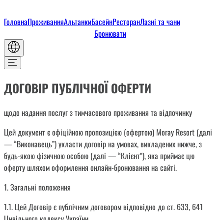
Головна
Проживання
Альтанки
Басейн
Ресторан
Лазні та чани
Бронювати
ДОГОВІР ПУБЛІЧНОЇ ОФЕРТИ
щодо надання послуг з тимчасового проживання та відпочинку
Цей документ є офіційною пропозицією (офертою) Moray Resort (далі
— “Виконавець”) укласти договір на умовах, викладених нижче, з
будь-якою фізичною особою (далі — “Клієнт”), яка приймає цю
оферту шляхом оформлення онлайн-бронювання на сайті.
1. Загальні положення
1.1. Цей Договір є публічним договором відповідно до ст. 633, 641
Цивільного кодексу України.